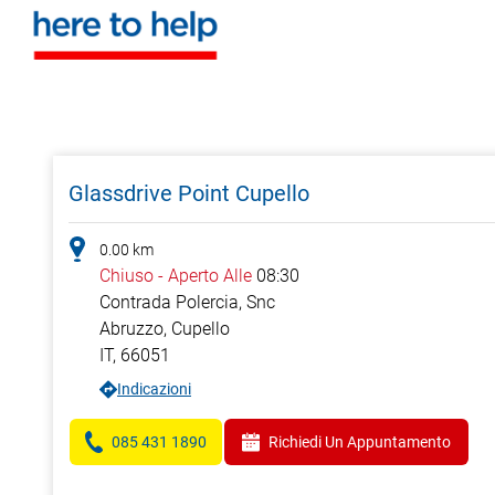
Glassdrive Point Cupello
0.00
km
Chiuso
-
Aperto Alle
08:30
Contrada Polercia, Snc
Abruzzo,
Cupello
IT
,
66051
Indicazioni
085 431 1890
Richiedi Un Appuntamento