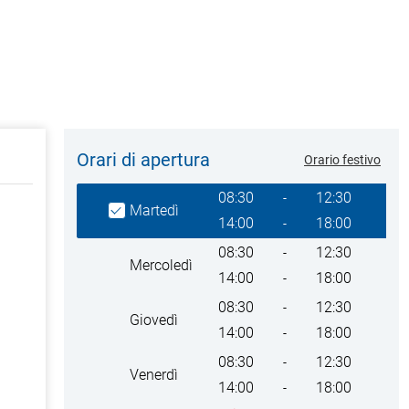
Orari di apertura
Orario festivo
Giorno della settimana
Heures
08:30
12:30
-
Martedì
14:00
18:00
-
08:30
12:30
-
Mercoledì
14:00
18:00
-
08:30
12:30
-
Giovedì
14:00
18:00
-
08:30
12:30
-
Venerdì
14:00
18:00
-