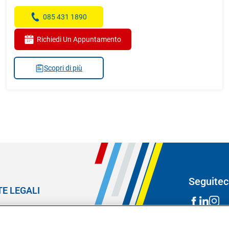
085 431 1890
Richiedi Un Appuntamento
Scopri di più
Seguitec
E LEGALI
sole legali
rmativa privacy