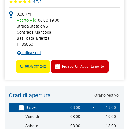
4.7
/
5
0.00
km
Aperto Alle
08:00
-
19:00
Strada Statale 95
Contrada Mancosa
Basilicata,
Brienza
IT
,
85050
Indicazioni
0975 381242
Richiedi Un Appuntamento
Orari di apertura
Orario festivo
Giorno della settimana
Heures
08:00
-
19:00
Giovedì
08:00
-
19:00
Venerdì
08:00
-
13:00
Sabato