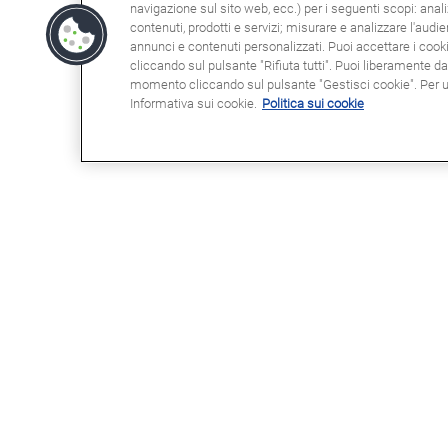
navigazione sul sito web, ecc.) per i seguenti scopi: anali
contenuti, prodotti e servizi; misurare e analizzare l'audi
annunci e contenuti personalizzati. Puoi accettare i cookie
cliccando sul pulsante "Rifiuta tutti". Puoi liberamente d
momento cliccando sul pulsante "Gestisci cookie". Per ult
Informativa sui cookie.
Politica sui cookie
POTRESTE ESSERE INTERESSATI
NOT
A
Clau
Info
Domande frequenti (FAQ)
Poli