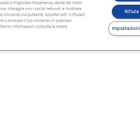
zzare e migliorare l'esperienza utente dei nostri
ence; interagire con i social network; e mostrare
Rifiuta 
 cliccando sul pulsante "Accetta tutti" o rifiutarli
are o revocare il tuo consenso in qualsiasi
eriori informazioni, consulta la nostra
Impostazioni
Seguitec
E LEGALI
sole legali
rmativa privacy
tica Cookie