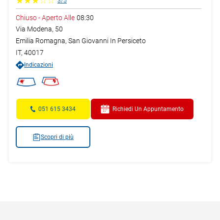
3
/
5
Chiuso
-
Aperto Alle
08:30
Via Modena, 50
Emilia Romagna,
San Giovanni In Persiceto
IT
,
40017
Indicazioni
051 615 3434
Richiedi Un Appuntamento
Scopri di più