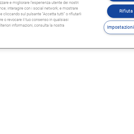
zzare e migliorare l'esperienza utente dei nostri
ence; interagire con i social network; e mostrare
Rifiuta 
 cliccando sul pulsante "Accetta tutti" o rifiutarli
are o revocare il tuo consenso in qualsiasi
eriori informazioni, consulta la nostra
Impostazioni
Seguitec
E LEGALI
sole legali
rmativa privacy
tica Cookie