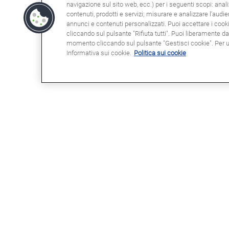
navigazione sul sito web, ecc.) per i seguenti scopi: anali
contenuti, prodotti e servizi; misurare e analizzare l'audi
annunci e contenuti personalizzati. Puoi accettare i cookie
cliccando sul pulsante "Rifiuta tutti". Puoi liberamente d
momento cliccando sul pulsante "Gestisci cookie". Per ult
Informativa sui cookie.
Politica sui cookie
POTRESTE ESSERE INTERESSATI
NOT
A
Clau
Info
Domande frequenti (FAQ)
Poli