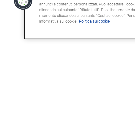
annunci e contenuti personalizzati. Puoi accettare i cookie
cliccando sul pulsante "Rifiuta tutti". Puoi liberamente d
momento cliccando sul pulsante "Gestisci cookie". Per ult
Informativa sui cookie.
Politica sui cookie
POTRESTE ESSERE INTERESSATI
NOT
A
Clau
Info
Domande frequenti (FAQ)
Poli
Seg