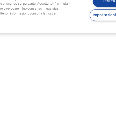
Rifiuta 
 cliccando sul pulsante "Accetta tutti" o rifiutarli
are o revocare il tuo consenso in qualsiasi
eriori informazioni, consulta la nostra
Impostazioni
Seguitec
E LEGALI
sole legali
rmativa privacy
tica Cookie
nalazioni Whistleblowing