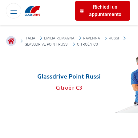
Richiedi un
appuntamento
ITALIA
EMILIA ROMAGNA
RAVENNA
RUSSI
GLASSDRIVE POINT RUSSI
CITROËN C3
Glassdrive Point Russi
Citroën C3