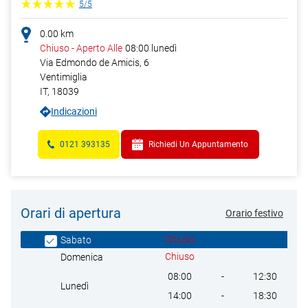
5
/
5
0.00
km
Chiuso
-
Aperto Alle
08:00
lunedì
Via Edmondo de Amicis, 6
Ventimiglia
IT
,
18039
Indicazioni
0121 393135
Richiedi Un Appuntamento
Orari di apertura
Orario festivo
Giorno della settimana
Heures
Chiuso
Sabato
Chiuso
Domenica
08:00
-
12:30
Lunedì
14:00
-
18:30