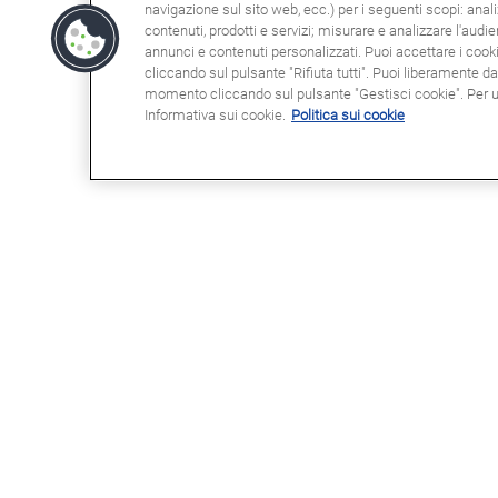
navigazione sul sito web, ecc.) per i seguenti scopi: anali
contenuti, prodotti e servizi; misurare e analizzare l'audi
annunci e contenuti personalizzati. Puoi accettare i cookie
cliccando sul pulsante "Rifiuta tutti". Puoi liberamente d
momento cliccando sul pulsante "Gestisci cookie". Per ult
Informativa sui cookie.
Politica sui cookie
POTRESTE ESSERE INTERESSATI
NOT
A
Clau
Info
Domande frequenti (FAQ)
Poli