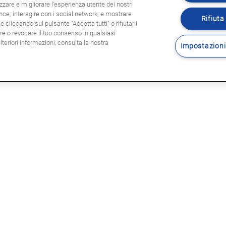
zzare e migliorare l'esperienza utente dei nostri
ence; interagire con i social network; e mostrare
Rifiuta 
 cliccando sul pulsante "Accetta tutti" o rifiutarli
are o revocare il tuo consenso in qualsiasi
eriori informazioni, consulta la nostra
Impostazioni
Seguitec
E LEGALI
sole legali
rmativa privacy
tica Cookie