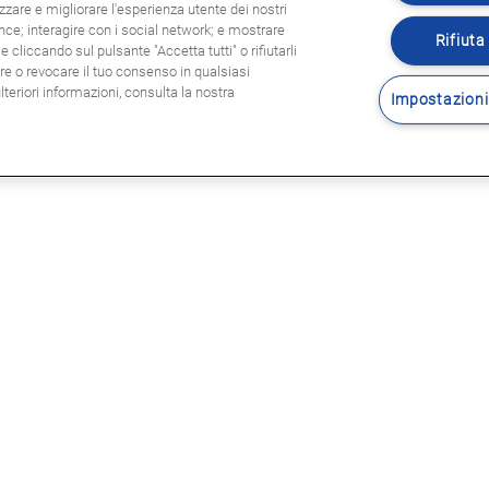
zzare e migliorare l'esperienza utente dei nostri
ence; interagire con i social network; e mostrare
Rifiuta 
 cliccando sul pulsante "Accetta tutti" o rifiutarli
are o revocare il tuo consenso in qualsiasi
eriori informazioni, consulta la nostra
Impostazioni
Seguitec
E LEGALI
sole legali
rmativa privacy
tica Cookie