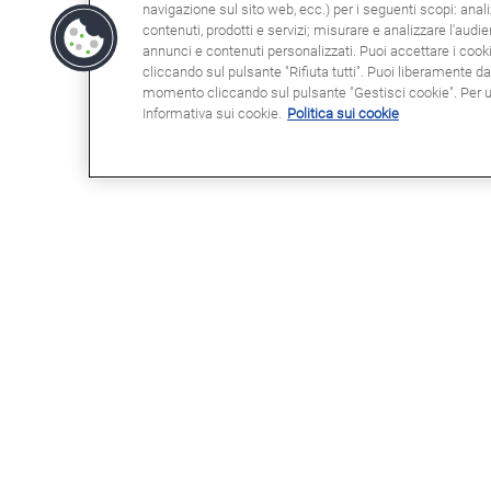
navigazione sul sito web, ecc.) per i seguenti scopi: anali
contenuti, prodotti e servizi; misurare e analizzare l'audi
annunci e contenuti personalizzati. Puoi accettare i cookie
cliccando sul pulsante "Rifiuta tutti". Puoi liberamente d
momento cliccando sul pulsante "Gestisci cookie". Per ult
Informativa sui cookie.
Politica sui cookie
POTRESTE ESSERE INTERESSATI
NOT
A
Clau
Info
Domande frequenti (FAQ)
Poli