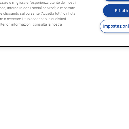
zzare e migliorare l'esperienza utente dei nostri
ence; interagire con i social network; e mostrare
Rifiuta 
 cliccando sul pulsante "Accetta tutti" o rifiutarli
are o revocare il tuo consenso in qualsiasi
eriori informazioni, consulta la nostra
Impostazioni
Seguitec
E LEGALI
sole legali
rmativa privacy
tica Cookie