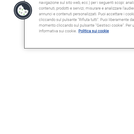
navigazione sul sito web, ecc.) per i seguenti scopi: anali
contenuti, prodotti e servizi; misurare e analizzare l'audi
annunci e contenuti personalizzati. Puoi accettare i cookie
cliccando sul pulsante "Rifiuta tutti". Puoi liberamente d
momento cliccando sul pulsante "Gestisci cookie". Per ult
Informativa sui cookie.
Politica sui cookie
POTRESTE ESSERE INTERESSATI
NOT
A
Clau
Info
Domande frequenti (FAQ)
Poli