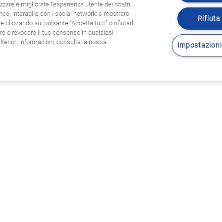
zzare e migliorare l'esperienza utente dei nostri
ence; interagire con i social network; e mostrare
Rifiuta 
 cliccando sul pulsante "Accetta tutti" o rifiutarli
are o revocare il tuo consenso in qualsiasi
eriori informazioni, consulta la nostra
Impostazioni
Seguitec
E LEGALI
sole legali
rmativa privacy
tica Cookie