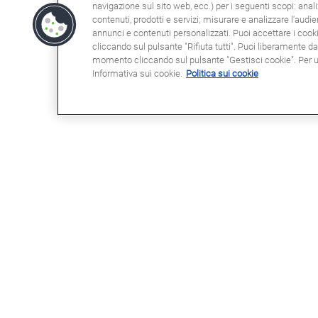
navigazione sul sito web, ecc.) per i seguenti scopi: anali
contenuti, prodotti e servizi; misurare e analizzare l'audi
annunci e contenuti personalizzati. Puoi accettare i cookie
cliccando sul pulsante "Rifiuta tutti". Puoi liberamente d
momento cliccando sul pulsante "Gestisci cookie". Per ult
Informativa sui cookie.
Politica sui cookie
POTRESTE ESSERE INTERESSATI
NOT
A
Clau
Info
Domande frequenti (FAQ)
Poli