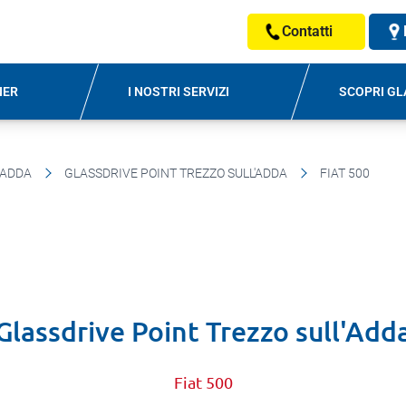
Contatti
NER
I NOSTRI SERVIZI
SCOPRI GL
'ADDA
GLASSDRIVE POINT TREZZO SULL'ADDA
FIAT 500
Glassdrive Point Trezzo sull'Add
Fiat 500