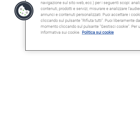
navigazione sul sito web, ecc.) per i seguenti scopi: anali
contenuti, prodotti e servizi; misurare e analizzare l'audi
annunci e contenuti personalizzati. Puoi accettare i cookie
cliccando sul pulsante "Rifiuta tutti". Puoi liberamente d
momento cliccando sul pulsante "Gestisci cookie". Per ult
Informativa sui cookie.
Politica sui cookie
POTRESTE ESSERE INTERESSATI
NOT
A
Clau
Info
Domande frequenti (FAQ)
Poli