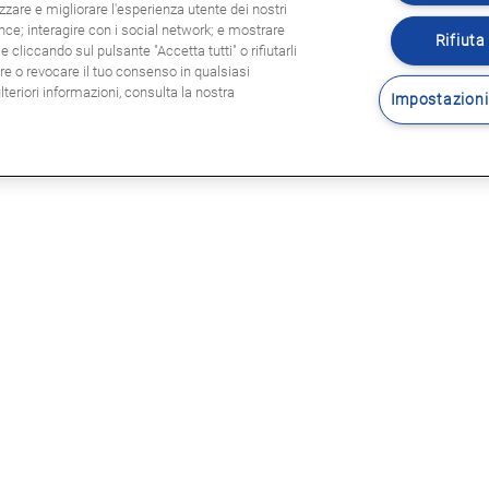
zzare e migliorare l'esperienza utente dei nostri
ence; interagire con i social network; e mostrare
Rifiuta 
 cliccando sul pulsante "Accetta tutti" o rifiutarli
are o revocare il tuo consenso in qualsiasi
eriori informazioni, consulta la nostra
Impostazioni
Seguitec
E LEGALI
sole legali
rmativa privacy
tica Cookie