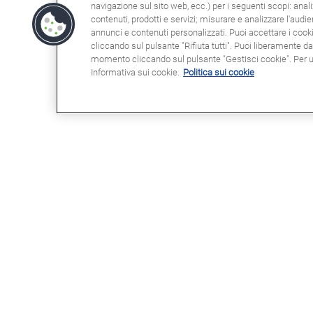
navigazione sul sito web, ecc.) per i seguenti scopi: anali
contenuti, prodotti e servizi; misurare e analizzare l'audi
annunci e contenuti personalizzati. Puoi accettare i cookie
cliccando sul pulsante "Rifiuta tutti". Puoi liberamente d
momento cliccando sul pulsante "Gestisci cookie". Per ult
Informativa sui cookie.
Politica sui cookie
POTRESTE ESSERE INTERESSATI
NOT
A
Clau
Info
Domande frequenti (FAQ)
Poli