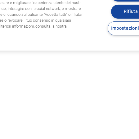
zzare e migliorare l'esperienza utente dei nostri
ence; interagire con i social network; e mostrare
Rifiuta 
 cliccando sul pulsante "Accetta tutti" o rifiutarli
are o revocare il tuo consenso in qualsiasi
eriori informazioni, consulta la nostra
Impostazioni
Seguitec
E LEGALI
sole legali
rmativa privacy
tica Cookie