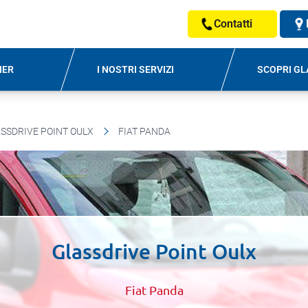
Contatti
NER
I NOSTRI SERVIZI
SCOPRI GL
SSDRIVE POINT OULX
FIAT PANDA
Glassdrive Point Oulx
Fiat Panda