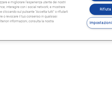
zzare e migliorare l'esperienza utente dei nostri
ence; interagire con i social network; e mostrare
Rifiuta 
 cliccando sul pulsante "Accetta tutti" o rifiutarli
are o revocare il tuo consenso in qualsiasi
eriori informazioni, consulta la nostra
Impostazioni
Seguitec
E LEGALI
sole legali
rmativa privacy
tica Cookie