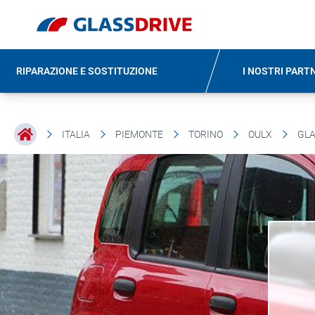
RIPARAZIONE E SOSTITUZIONE
I NOSTRI PART
ITALIA
PIEMONTE
TORINO
OULX
GLA