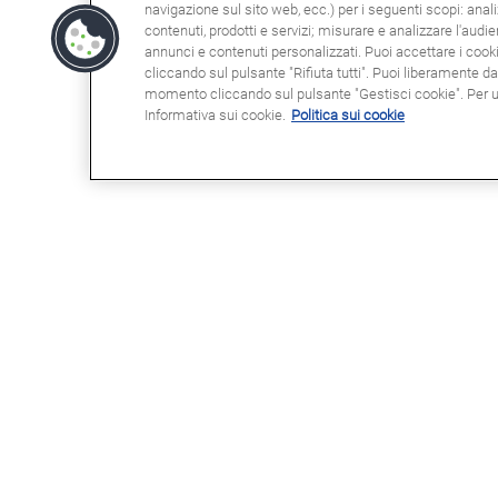
navigazione sul sito web, ecc.) per i seguenti scopi: anali
contenuti, prodotti e servizi; misurare e analizzare l'audi
annunci e contenuti personalizzati. Puoi accettare i cookie
cliccando sul pulsante "Rifiuta tutti". Puoi liberamente d
momento cliccando sul pulsante "Gestisci cookie". Per ult
Informativa sui cookie.
Politica sui cookie
POTRESTE ESSERE INTERESSATI
NOT
A
Clau
Info
Domande frequenti (FAQ)
Poli