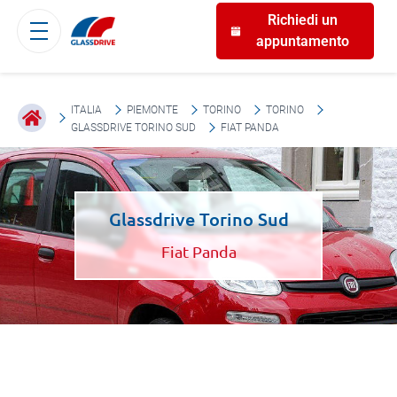
Richiedi un
appuntamento
ITALIA
PIEMONTE
TORINO
TORINO
GLASSDRIVE TORINO SUD
FIAT PANDA
Glassdrive Torino Sud
Fiat Panda