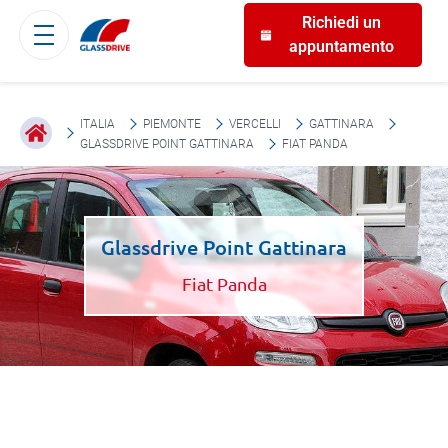
Richiedi un
appuntamento
ITALIA
PIEMONTE
VERCELLI
GATTINARA
GLASSDRIVE POINT GATTINARA
FIAT PANDA
Glassdrive Point Gattinara
Fiat Panda