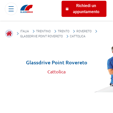
Richiedi un
appuntamento
ITALIA
TRENTINO
TRENTO
ROVERETO
GLASSDRIVE POINT ROVERETO
CATTOLICA
Glassdrive Point Rovereto
Cattolica