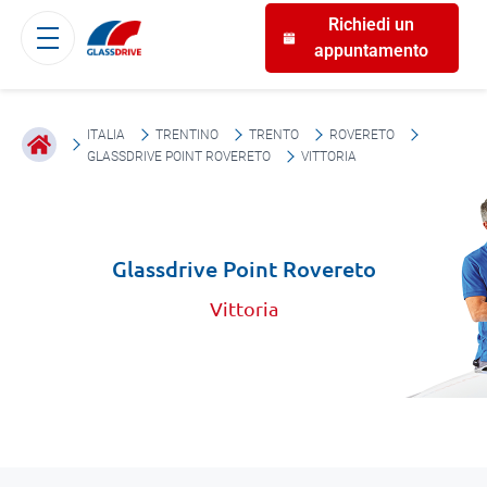
Richiedi un
appuntamento
ITALIA
TRENTINO
TRENTO
ROVERETO
GLASSDRIVE POINT ROVERETO
VITTORIA
Glassdrive Point Rovereto
Vittoria