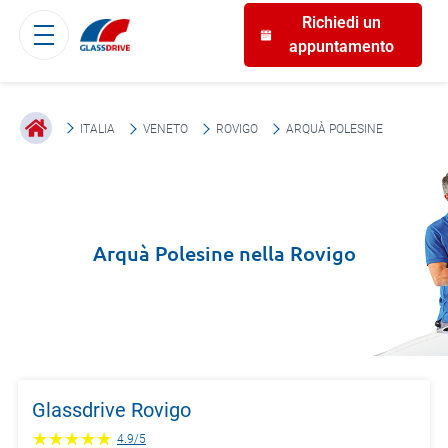
Richiedi un
appuntamento
ITALIA
VENETO
ROVIGO
ARQUÀ POLESINE
Arquà Polesine
nella
Rovigo
Glassdrive Rovigo
4.9
/
5