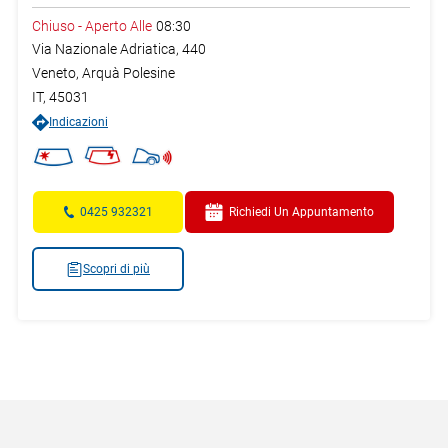
Chiuso
-
Aperto Alle
08:30
Via Nazionale Adriatica, 440
Veneto,
Arquà Polesine
IT
,
45031
Indicazioni
0425 932321
Richiedi Un Appuntamento
Scopri di più