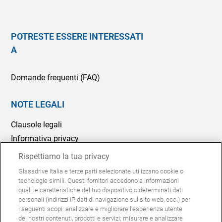
POTRESTE ESSERE INTERESSATI
A
Domande frequenti (FAQ)
NOTE LEGALI
Clausole legali
Informativa privacy
Politica Cookie
Rispettiamo la tua privacy
Segnalazioni Whistleblowing
Glassdrive Italia e terze parti selezionate utilizzano cookie o
tecnologie simili. Questi fornitori accedono a informazioni
Modelli 231
quali le caratteristiche del tuo dispositivo o determinati dati
personali (indirizzi IP, dati di navigazione sul sito web, ecc.) per
i seguenti scopi: analizzare e migliorare l'esperienza utente
© Glassdrive è un marchio Saint-Gobain | 2024
dei nostri contenuti, prodotti e servizi; misurare e analizzare