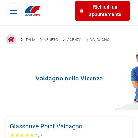
Richiedi un
appuntamento
ITALIA
VENETO
VICENZA
VALDAGNO
Valdagno
nella
Vicenza
Glassdrive Point Valdagno
5
/
5