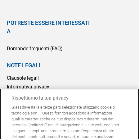
POTRESTE ESSERE INTERESSATI
A
Domande frequenti (FAQ)
NOTE LEGALI
Clausole legali
Informativa privacy
Politica Cookie
Rispettiamo la tua privacy
Segnalazioni Whistleblowing
Glassdrive Italia e terze parti selezionate utilizzano cookie o
tecnologie simili. Questi fornitori accedono a informazioni
Modelli 231
quali le caratteristiche del tuo dispositivo o determinati dati
personali (indirizzi IP, dati di navigazione sul sito web, ecc.) per
i seguenti scopi: analizzare e migliorare l'esperienza utente
© Glassdrive è un marchio Saint-Gobain | 2024
dei nostri contenuti, prodotti e servizi; misurare e analizzare