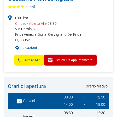
4
/
5
0.00
km
Chiuso
-
Aperto Alle
08:30
Via Carnia, 25
Friuli Venezia Giulia,
Cervignano Del Friuli
IT
,
33052
Indicazioni
0432 45147
Richiedi Un Appuntamento
Orari di apertura
Orario festivo
Giorno della settimana
Heures
08:30
-
12:30
Giovedì
14:00
-
18:00
08:30
-
12:30
Venerdì