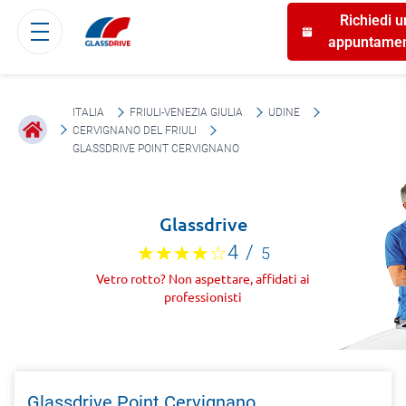
Richiedi u
appuntame
ITALIA
FRIULI-VENEZIA GIULIA
UDINE
CERVIGNANO DEL FRIULI
GLASSDRIVE POINT CERVIGNANO
Glassdrive
4
/
5
Vetro rotto? Non aspettare, affidati ai
professionisti
Glassdrive Point Cervignano